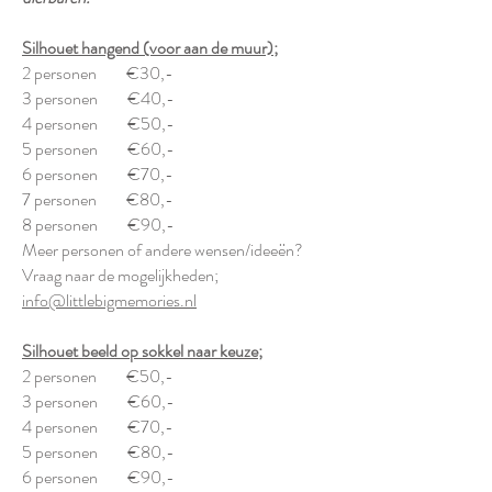
Silhouet hangend (voor aan de muur);
2 personen €30,-
3 personen €40,-
4 personen €50,-
5 personen €60,-
6 personen €70,-
7 personen €80,-
8 personen €90,-
Meer personen of andere wensen/ideeën?
Vraag naar de mogelijkheden;
info@littlebigmemories.nl
Silhouet beeld op sokkel naar keuze;
2 personen €50,-
3 personen €60,-
4 personen €70,-
5 personen €80,-
6 personen €90,-