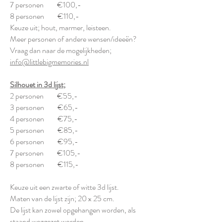
7 personen €100,-
8 personen €110,-
Keuze uit; hout, marmer, leisteen.
Meer personen of andere wensen/ideeën?
Vraag dan naar de mogelijkheden;
info@littlebigmemories.nl
Silhouet in 3d lijst;
2 personen €55,-
3 personen €65,-
4 personen €75,-
5 personen €85,-
6 personen €95,-
7 personen €105,-
8 personen €115,-
Keuze uit een zwarte of witte 3d lijst.
Maten van de lijst zijn; 20 x 25 cm.
De lijst kan zowel opgehangen worden, als
staand weggezet worden.